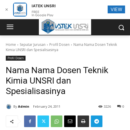
IATEK UNSRI
VIEW
✕
FREE
In Google Play
Home
Seputar Jurusan
Profil Dosen
Nama Nama Dosen Teknik
Kimia UNSRI dan Spesialisasinya
Profil Dosen
Nama Nama Dosen Teknik
Kimia UNSRI dan
Spesialisasinya
By
Admin
February 24, 2011
3226
0