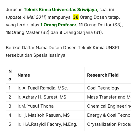
Jurusan
Teknik
Kimia
Universitas
Sriwijaya
,
saat
ini
(
update 4 Mei 2011
)
mempunyai
38
Orang
Dosen
tetap
,
yang
terdiri
atas
1
Orang Profesor
,
11
Orang
Doktor
(
S3
),
18
Orang
Master (
S2
)
dan
8
Oran
g
Sarjana
(
S1
).
Berikut
Daftar
Nama
Dosen
Dosen
Teknik
Kimia
UNSRI
tersebut
dan
Spesialisasinya
:
N
Name
Research Field
o
1
Ir
. A.
Fuadi
Ramdja
,
MSc
.
Coal Tecnology
2
Ir
.
Azhary
H. Surest, MS.
Mass Transfer and M
3
Ir.M. Yusuf Thoha
Chemical Engineerin
4
Ir.Hj. Masitoh Rasuan, MS
Energy & Coal Tecno
5
Ir
.
H.A.Rasyidi
Fachry
,
M.Eng
.
Crystallization Proce