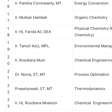
Ir
.
Pamilia
Conniwanty
, MT.
Energy Conversion
6
1
Ir
.
Mulkan
Hambali
Organic Chemistry
7
1
Physical Chemistry (
Ir
.
Hj
.
Farida
Ali, DEA
8
Chemistry)
1
Ir
.
Tamzil
Aziz,
MPL
.
Environmental Mana
9
2
Ir
.
Rosdiana
Muin
Chemical Engineerin
0
2
Dr. Novia, ST, MT
Process Optimation
1
2
Prasetyowati
, ST. MT.
Thermodynamics
2
2
Ir
. Hj.
Rosdiana
Moeksin
Chemical Engineeri
3