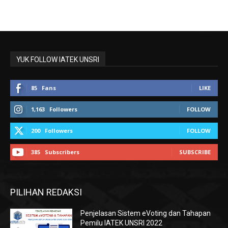
YUK FOLLOW IATEK UNSRI
85
Fans
LIKE
1,163
Followers
FOLLOW
200
Followers
FOLLOW
385
Subscribers
SUBSCRIBE
PILIHAN REDAKSI
Penjelasan Sistem eVoting dan Tahapan
Pemilu IATEK UNSRI 2022