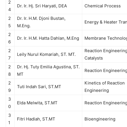
2
Dr.
Ir
.
Hj
. Sri
Haryati, DEA
Chemical Process
4
2
Dr.
Ir
.
H.M
.
Djoni
Bustan
,
Energy & Heater Tran
5
M.Eng
.
2
Dr.
Ir
.
H.M
.
Hatta
Dahlan
,
M.Eng
Membrane Technolo
6
2
Reaction Engineerin
Leily
Nurul
Komariah
, ST. MT.
7
Catalysts
2
Dr. Hj. Tuty
Emilia
Agustina
, ST.
Reaction Engineerin
8
MT
2
Kinetics of Reaction
Tuti Indah Sari, ST.MT
9
Engineering
3
Elda Melwita, ST.MT
Reaction Engineerin
0
3
Fitri Hadiah, ST.MT
Bioengineering
1