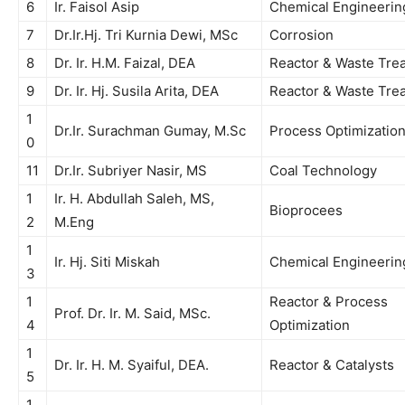
6
Ir. Faisol Asip
Chemical Engineerin
7
Dr.Ir.Hj
. Tri
Kurnia
Dewi
,
MSc
Corrosion
8
Dr.
Ir
.
H.M
.
Faizal
, DEA
Reactor & Waste Tre
9
Dr.
Ir
.
Hj
.
Susila
Arita
, DEA
Reactor & Waste Tre
1
Dr.Ir. Surachman Gumay, M.Sc
Process Optimizatio
0
11
Dr.Ir
.
Subriyer
Nasir
, MS
Coal Technology
1
Ir
. H. Abdullah
Saleh
, MS,
Bioprocees
2
M.Eng
1
Ir. Hj. Siti Miskah
Chemical Engineerin
3
1
Reactor & Process
Prof. Dr.
Ir
. M. Said,
MSc
.
4
Optimization
1
Dr.
Ir
. H. M.
Syaiful
, DEA.
Reactor & Catalysts
5
1