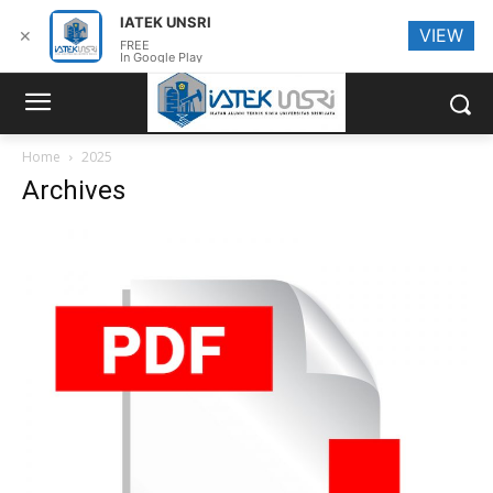
IATEK UNSRI
VIEW
✕
FREE
In Google Play
Home
2025
Archives