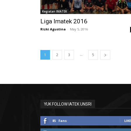
Kegiatan IMATEK
Liga Imatek 2016
Rizki Agustina
-
May 5, 2016
...
1
2
3
5
YUK FOLLOW IATEK UNSRI
85
Fans
LIKE