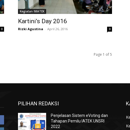
Kegiatan IMATEK
Kartini’s Day 2016
Rizki Agustina
-
April 26, 2016
0
0
Page 1 of 5
PILIHAN REDAKSI
K
Penjelasan Sistem eVoting dan
K
Tahapan Pemilu IATEK UNSRI
K
2022