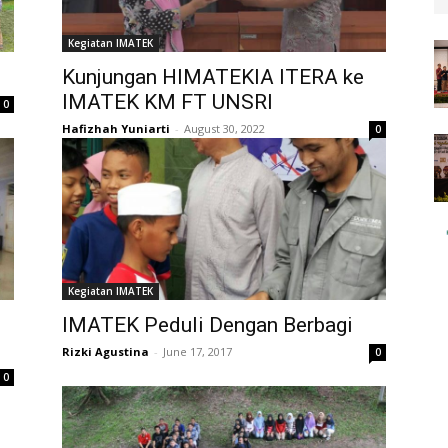
Kegiatan IMATEK
Kunjungan HIMATEKIA ITERA ke
IMATEK KM FT UNSRI
0
Hafizhah Yuniarti
-
August 30, 2022
0
Kegiatan IMATEK
IMATEK Peduli Dengan Berbagi
Rizki Agustina
-
June 17, 2017
0
0