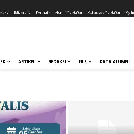
rtikel
Edit Artikel
Formulir
Alumni Terdaftar
Mahasiswa Terdaftar
My I
EK
ARTIKEL
REDAKSI
FILE
DATA ALUMNI