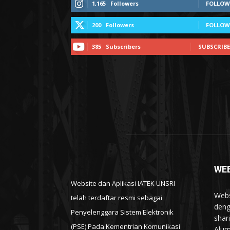
1,165
Followers
FOLLOW
200
Followers
FOLLOW
385
Subscribers
SUBSCRIBE
WEB
Website dan Aplikasi IATEK UNSRI
Webs
telah terdaftar resmi sebagai
deng
Penyelenggara Sistem Elektronik
shar
(PSE) Pada Kementrian Komunikasi
Alum