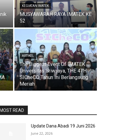
KEGIATAN IMATEK
nik
MUSYAWARAH RAYA IMATEK KE
52
ARTIKEL
The Biggest Event Of IMATEK
Universitas Sriwijaya, THE 4TH
MA
SICheCO Tahun Ini Berlangsung
Meriah
MOST READ
Update Dana Abadi 19 Juni 2026
June 22, 2026