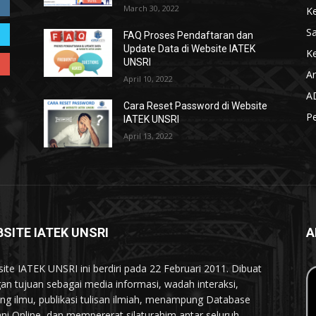
March 30, 2022
K
S
FAQ Proses Pendaftaran dan
Update Data di Website IATEK
Ke
UNSRI
Ar
April 10, 2022
A
Cara Reset Password di Website
P
IATEK UNSRI
April 13, 2022
SITE IATEK UNSRI
A
ite IATEK UNSRI ini berdiri pada 22 Februari 2011. Dibuat
an tujuan sebagai media informasi, wadah interaksi,
ing ilmu, publikasi tulisan ilmiah, menampung Database
ni Online, dan mempererat silaturahim antar seluruh