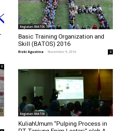
Kegiatan IMATEK
T
Basic Training Organization and
Skill (BATOS) 2016
Rizki Agustina
-
November 9, 2016
0
0
Kegiatan IMATEK
KuliahUmum “Pulping Process in
PT Tanjung Enim Lestari” oleh A.