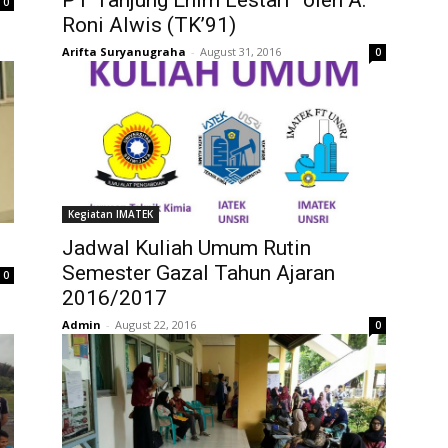
0
Roni Alwis (TK’91)
Arifta Suryanugraha
-
August 31, 2016
0
Kegiatan IMATEK
Jadwal Kuliah Umum Rutin
Semester Gazal Tahun Ajaran
0
2016/2017
Admin
-
August 22, 2016
0