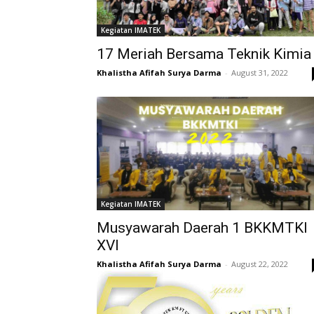
Kegiatan IMATEK
17 Meriah Bersama Teknik Kimia
Khalistha Afifah Surya Darma
-
August 31, 2022
Kegiatan IMATEK
Musyawarah Daerah 1 BKKMTKI
XVI
Khalistha Afifah Surya Darma
-
August 22, 2022