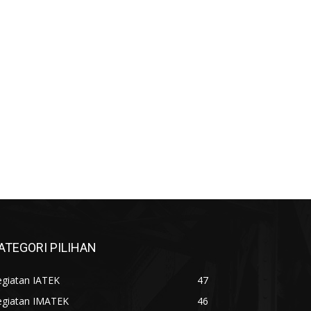
ATEGORI PILIHAN
egiatan IATEK
47
egiatan IMATEK
46