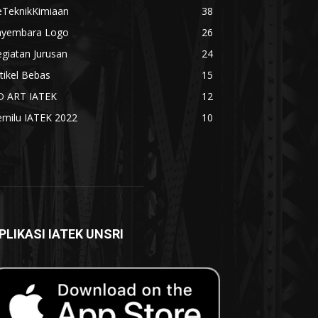
eTeknikKimiaan
38
ayembara Logo
26
giatan Jurusan
24
tikel Bebas
15
D ART IATEK
12
emilu IATEK 2022
10
PLIKASI IATEK UNSRI