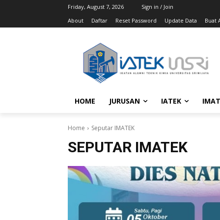
Friday, August 7, 2026
Sign in / Join
About
Daftar
Reset Password
Update Data
Buat A
HOME
JURUSAN
IATEK
IMAT
Home
Seputar IMATEK
SEPUTAR IMATEK