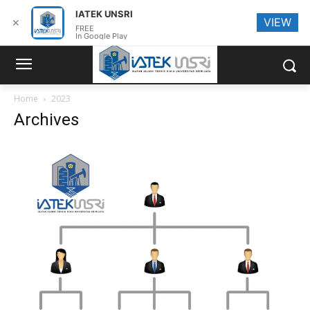
IATEK UNSRI
VIEW
✕
FREE
In Google Play
Home
2023
Archives