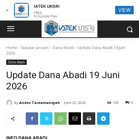
IATEK UNSRI
VIEW
✕
FREE
In Google Play
Home
Seputar Jurusan
Dana Abadi
Update Dana Abadi 19 Juni
2026
Dana Abadi
Update Dana Abadi 19 Juni
2026
By
Andes Tareamansyah
June 22, 2026
130
0
INFO DANA ABADI