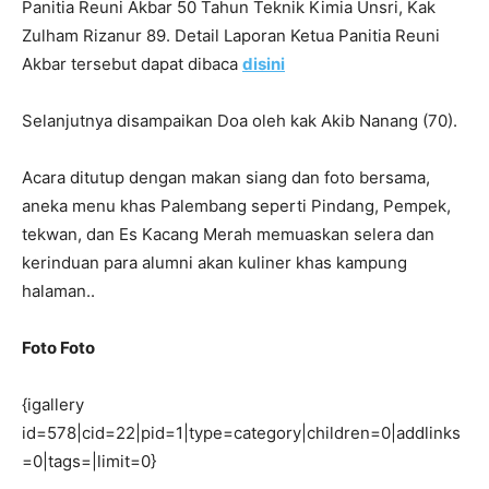
Panitia Reuni Akbar 50 Tahun Teknik Kimia Unsri, Kak
Zulham Rizanur 89. Detail Laporan Ketua Panitia Reuni
Akbar tersebut dapat dibaca
disini
Selanjutnya disampaikan Doa oleh kak Akib Nanang (70).
Acara ditutup dengan makan siang dan foto bersama,
aneka menu khas Palembang seperti Pindang, Pempek,
tekwan, dan Es Kacang Merah memuaskan selera dan
kerinduan para alumni akan kuliner khas kampung
halaman..
Foto Foto
{igallery
id=578|cid=22|pid=1|type=category|children=0|addlinks
=0|tags=|limit=0}