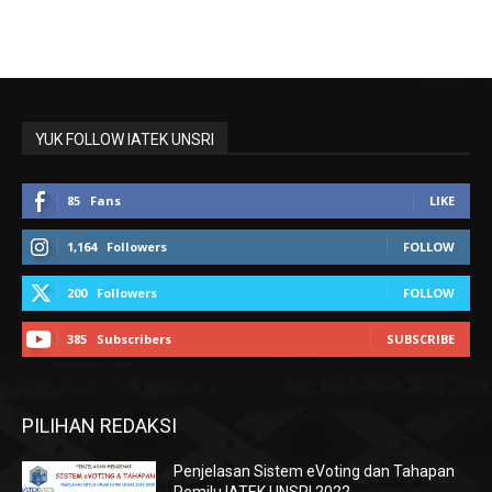
YUK FOLLOW IATEK UNSRI
85
Fans
LIKE
1,164
Followers
FOLLOW
200
Followers
FOLLOW
385
Subscribers
SUBSCRIBE
PILIHAN REDAKSI
Penjelasan Sistem eVoting dan Tahapan