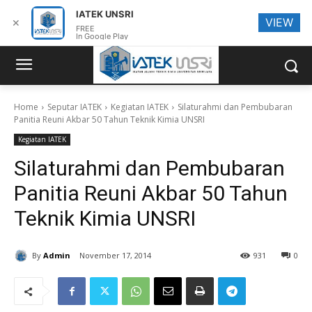
IATEK UNSRI
VIEW
✕
FREE
In Google Play
Home
Seputar IATEK
Kegiatan IATEK
Silaturahmi dan Pembubaran
Panitia Reuni Akbar 50 Tahun Teknik Kimia UNSRI
Kegiatan IATEK
Silaturahmi dan Pembubaran
Panitia Reuni Akbar 50 Tahun
Teknik Kimia UNSRI
By
Admin
November 17, 2014
931
0