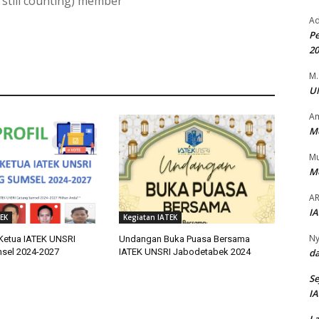
 still counting) member
Ad
Pe
2
M.
UN
Am
Me
M
Me
AR
IA
EK
Kegiatan IATEK
Ny
 Ketua IATEK UNSRI
Undangan Buka Puasa Bersama
sel 2024-2027
IATEK UNSRI Jabodetabek 2024
da
Se
IA