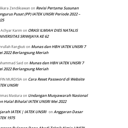
Revisi Pertama Susunan
ikara Zendikiawan
on
ngurus Pusat (PP) IATEK UNSRI Periode 2022 –
025
ORASI ILMIAH DIES NATALIS
 Achyar Karim
on
IVERSITAS SRIWIJAYA KE 62
Munas dan HBH IATEK UNSRI 7
rullah Rangkuti
on
i 2022 Berlangsung Meriah
Munas dan HBH IATEK UNSRI 7
uhammad Said
on
i 2022 Berlangsung Meriah
Cara Reset Password di Website
FIN MURDISIA
on
TEK UNSRI
Undangan Musyawarah Nasional
imas Mastura
on
n Halal Bihalal IATEK UNSRI Mei 2022
jarah IATEK | IATEK UNSRI
Anggaran Dasar
on
TEK 1975