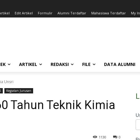
rtikel
Edit Artikel
Formulir
Alumni Terdaftar
Mahasiswa Terdaftar
My I
EK
ARTIKEL
REDAKSI
FILE
DATA ALUMNI
ia Unsri
K
Kegiatan Jurusan
L
0 Tahun Teknik Kimia
U
1130
0
P