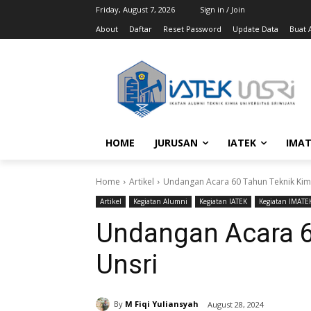
Friday, August 7, 2026
Sign in / Join
About
Daftar
Reset Password
Update Data
Buat A
HOME
JURUSAN
IATEK
IMAT
Home
Artikel
Undangan Acara 60 Tahun Teknik Kim
Artikel
Kegiatan Alumni
Kegiatan IATEK
Kegiatan IMATE
Undangan Acara 6
Unsri
By
M Fiqi Yuliansyah
August 28, 2024