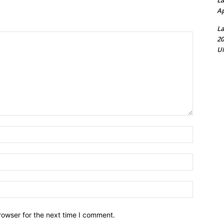
La
Ap
La
20
UN
Name:*
Email:*
Website:
rowser for the next time I comment.