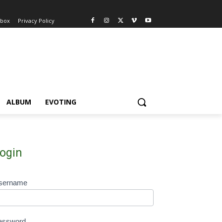
nbox
Privacy Policy
ALBUM
EVOTING
ogin
sername
assword