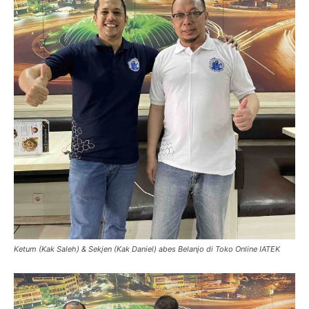
Ketum (Kak Saleh) & Sekjen (Kak Daniel) abes Belanjo di Toko Online IATEK