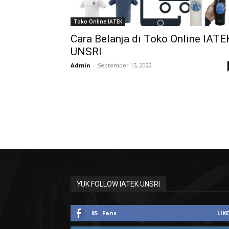
Toko Online IATEK
Cara Belanja di Toko Online IATE
UNSRI
Admin
-
September 15, 2022
YUK FOLLOW IATEK UNSRI
85
Fans
LIKE