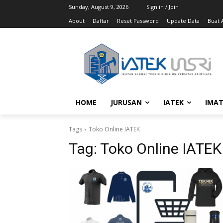
Sunday, August 9, 2026
Sign in / Join
About
Daftar
Reset Password
Update Data
Buat A
HOME
JURUSAN
IATEK
IMAT
Tags
Toko Online IATEK
Tag:
Toko Online IATEK