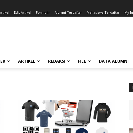
rtikel
Edit Artikel
Formulir
Alumni Terdaftar
Mahasiswa Terdaftar
My I
EK
ARTIKEL
REDAKSI
FILE
DATA ALUMNI