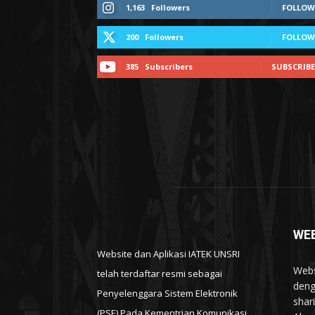
1,163
Followers
FOLLOW
200
Followers
FOLLOW
385
Subscribers
SUBSCRIBE
WEB
Website dan Aplikasi IATEK UNSRI
Webs
telah terdaftar resmi sebagai
deng
Penyelenggara Sistem Elektronik
shar
(PSE) Pada Kementrian Komunikasi