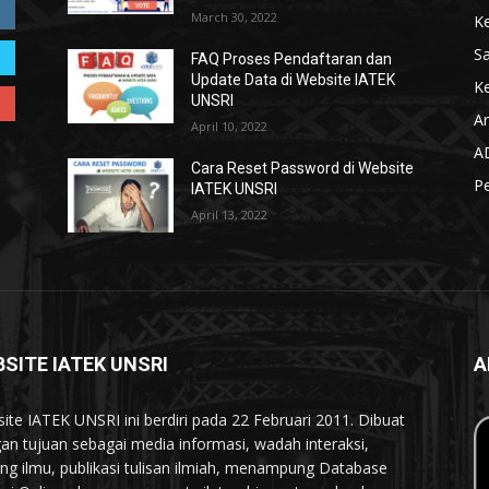
March 30, 2022
K
S
FAQ Proses Pendaftaran dan
Update Data di Website IATEK
Ke
UNSRI
Ar
April 10, 2022
A
Cara Reset Password di Website
P
IATEK UNSRI
April 13, 2022
SITE IATEK UNSRI
A
ite IATEK UNSRI ini berdiri pada 22 Februari 2011. Dibuat
an tujuan sebagai media informasi, wadah interaksi,
ing ilmu, publikasi tulisan ilmiah, menampung Database