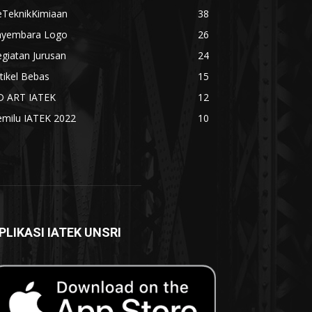
eTeknikKimiaan
38
ayembara Logo
26
giatan Jurusan
24
tikel Bebas
15
D ART IATEK
12
emilu IATEK 2022
10
PLIKASI IATEK UNSRI