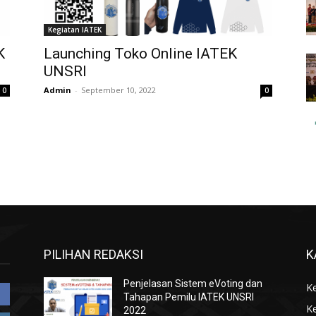
Kegiatan IATEK
K
Launching Toko Online IATEK
UNSRI
Admin
-
September 10, 2022
0
0
PILIHAN REDAKSI
K
Penjelasan Sistem eVoting dan
K
Tahapan Pemilu IATEK UNSRI
K
2022