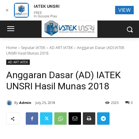
IATEK UNSRI
VIEW
✕
FREE
In Google Play
Home
Seputar IATEK
AD ART IATEK
Anggaran Dasar (AD) IATEK
UNSRI Hasil Munas 2018
AD ART IATEK
Anggaran Dasar (AD) IATEK
UNSRI Hasil Munas 2018
By
Admin
July 25, 2018
2325
0