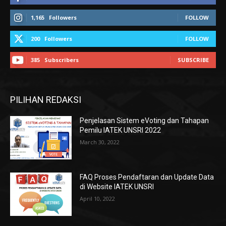
1,165
Followers
FOLLOW
200
Followers
FOLLOW
385
Subscribers
SUBSCRIBE
PILIHAN REDAKSI
Penjelasan Sistem eVoting dan Tahapan
Pemilu IATEK UNSRI 2022
March 30, 2022
FAQ Proses Pendaftaran dan Update Data
di Website IATEK UNSRI
April 10, 2022