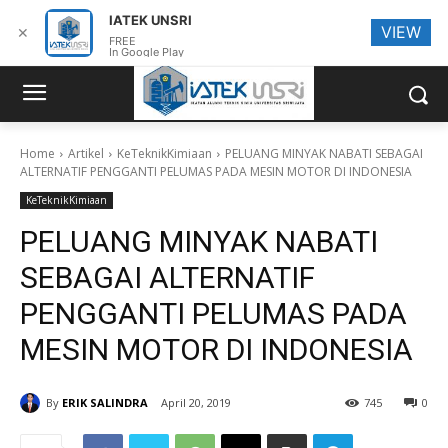
IATEK UNSRI
VIEW
✕
FREE
In Google Play
Home
Artikel
KeTeknikKimiaan
PELUANG MINYAK NABATI SEBAGAI
ALTERNATIF PENGGANTI PELUMAS PADA MESIN MOTOR DI INDONESIA
KeTeknikKimiaan
PELUANG MINYAK NABATI
SEBAGAI ALTERNATIF
PENGGANTI PELUMAS PADA
MESIN MOTOR DI INDONESIA
By
ERIK SALINDRA
April 20, 2019
745
0