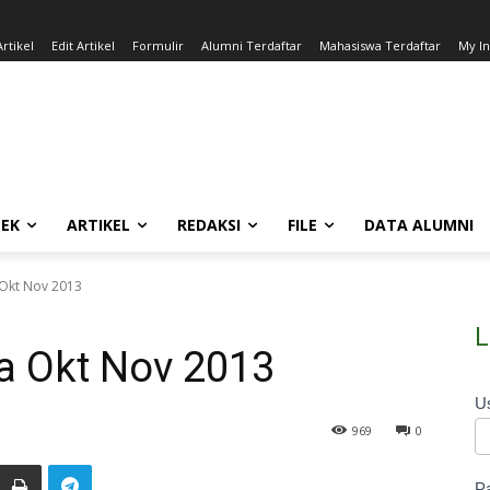
rtikel
Edit Artikel
Formulir
Alumni Terdaftar
Mahasiswa Terdaftar
My I
EK
ARTIKEL
REDAKSI
FILE
DATA ALUMNI
 Okt Nov 2013
L
a Okt Nov 2013
U
969
0
P