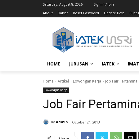
Saturday, August 8, 2026
Sign in / Join
About
Daftar
Reset Password
Update Data
Buat A
HOME
JURUSAN
IATEK
IMAT
Home
Artikel
Lowongan Kerja
Job Fair Pertamina
Lowongan Kerja
Job Fair Pertamin
By
Admin
October 21, 2013
Share