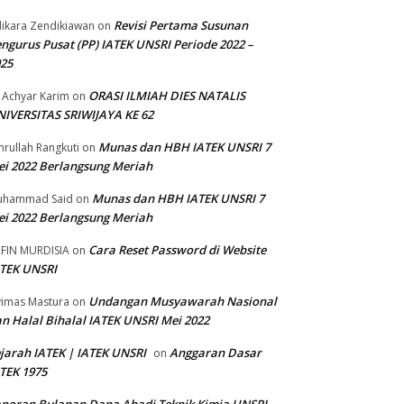
Revisi Pertama Susunan
ikara Zendikiawan
on
ngurus Pusat (PP) IATEK UNSRI Periode 2022 –
025
ORASI ILMIAH DIES NATALIS
 Achyar Karim
on
IVERSITAS SRIWIJAYA KE 62
Munas dan HBH IATEK UNSRI 7
rullah Rangkuti
on
i 2022 Berlangsung Meriah
Munas dan HBH IATEK UNSRI 7
uhammad Said
on
i 2022 Berlangsung Meriah
Cara Reset Password di Website
FIN MURDISIA
on
TEK UNSRI
Undangan Musyawarah Nasional
imas Mastura
on
n Halal Bihalal IATEK UNSRI Mei 2022
jarah IATEK | IATEK UNSRI
Anggaran Dasar
on
TEK 1975