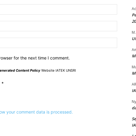
Name:*
Ad
Pe
2
Email:*
M.
UN
Website:
Am
Me
rowser for the next time I comment.
M
enerated Content Policy
Website IATEK UNSRI
Me
y
*
AR
IA
Ny
da
ow your comment data is processed.
Se
IA