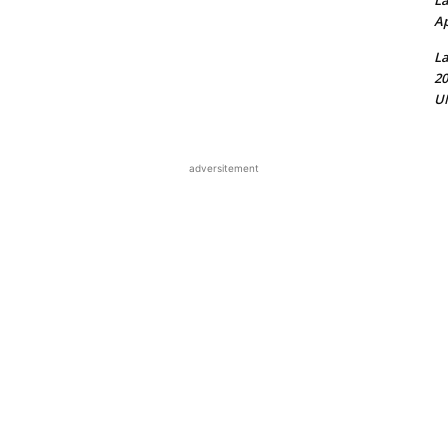
La
Ap
La
20
UN
adversitement