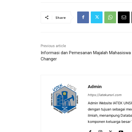
Share
Previous article
Informasi dan Pemesanan Majalah Mahasiswa
Changer
Admin
https://iatekunsri.com
Admin Website IATEK UNSRI.
dengan tujuan sebagai media
ilmiah, menampung Databas
komponen keluarga besar T