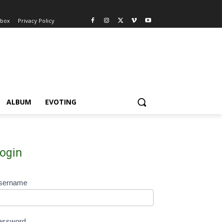
nbox
Privacy Policy
ALBUM
EVOTING
ogin
sername
assword