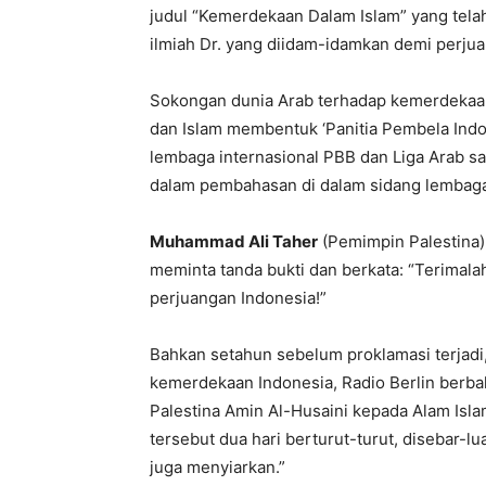
judul
“
Kemerdekaan
Dalam
Islam” yang
tela
ilmiah
Dr. yang
diidam-idamkan
demi
perju
Sokongan
dunia
Arab
terhadap
kemerdekaa
dan
Islam
membentuk
‘
Panitia
Pembela
Indo
lembaga
internasional
PBB
dan
Liga
Arab
sa
dalam
pembahasan
di
dalam
sidang
lembag
Muhammad Ali
Taher
(
Pemimpin
Palestina
meminta
tanda
bukti
dan
berkata
: “
Terimala
perjuangan
Indonesia!”
Bahkan
setahun
sebelum
proklamasi
terjadi
kemerdekaan
Indonesia, Radio Berlin
berba
Palestina
Amin
Al-Husaini
kepada
Alam
Isla
tersebut
dua
hari
berturut-turut
,
disebar-lu
juga
menyiarkan.”