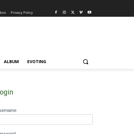
nbox
Privacy Policy
ALBUM
EVOTING
ogin
sername
assword