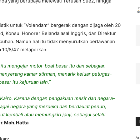
nda
yang
berupaya
melewati
Terusan
Suez,
hingga
istik
untuk
“
Volendam
”
bergerak
dengan
dijaga
oleh
20
ld
,
Konsul
Honorer
Belanda
asal
Inggris
,
dan
Direktur
abuhan
.
Namun
hal
itu
tidak
menyurutkan
perlawanan
a
10/8/47
melaporkan
:
itu
mengejar
motor-boat
besar
itu
dan
sebagian
menyerang
kamar
stirman
,
menarik
keluar
petugas-
besar
itu
kejuruan
lain.”
Kairo
.
Karena
dengan
pengakuan
mesir
dan
negara
–
agai
negara
yang
merdeka
dan
berdaulat
penuh
,
rut
kembali
atau
memungkiri
janji
,
sebagai
selalu
r.
Moh
.
Hatta
Ar
kan
: