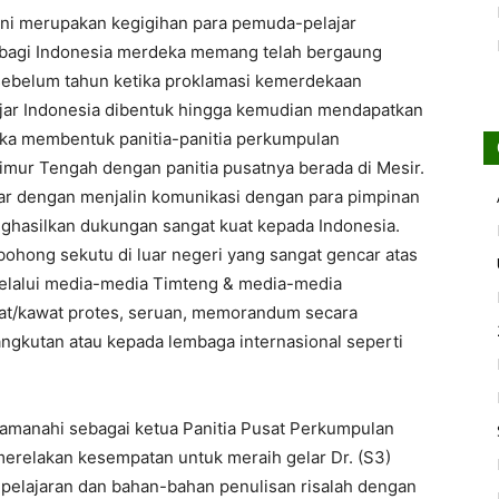
ini
merupakan
kegigihan
para
pemuda-pelajar
bagi
Indonesia
merdeka
memang
telah
bergaung
sebelum
tahun
ketika
proklamasi
kemerdekaan
jar
Indonesia
dibentuk
hingga
kemudian
mendapatkan
ka
membentuk
panitia-panitia
perkumpulan
imur
Tengah
dengan
panitia
pusatnya
berada
di
Mesir
.
ar
dengan
menjalin
komunikasi
dengan
para
pimpinan
ghasilkan
dukungan
sangat
kuat
kepada
Indonesia.
bohong
sekutu
di
luar
negeri
yang
sangat
gencar
atas
lalui
media-media
Timteng
& media-media
at
/
kawat
protes
,
seruan
, memorandum
secara
angkutan
atau
kepada
lembaga
internasional
seperti
iamanahi
sebagai
ketua
Panitia
Pusat
Perkumpulan
merelakan
kesempatan
untuk
meraih
gelar
Dr. (
S3
)
pelajaran
dan
bahan-bahan
penulisan
risalah
dengan