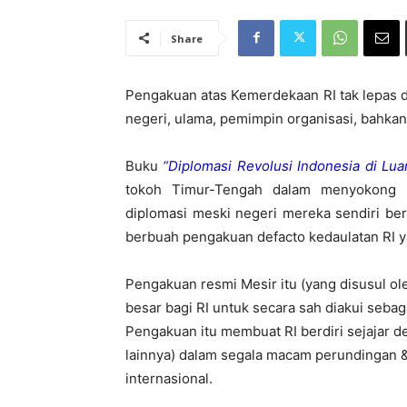
Share
Pengakuan
atas
Kemerdekaan
RI
tak
lepas
d
negeri
,
ulama
,
pemimpin
organisasi
,
bahkan
Buku
“
Diplomasi
Revolusi
Indonesia
di
Lua
tokoh
Timur-Tengah
dalam
menyokong
diplomasi
meski
negeri
mereka
sendiri
be
berbuah
pengakuan
defacto
kedaulatan
RI 
Pengakuan
resmi
Mesir
itu
(yang
disusul
ol
besar
bagi
RI
untuk
secara
sah
diakui
sebag
Pengakuan
itu
membuat
RI
berdiri
sejajar
d
lainnya
)
dalam
segala
macam
perundingan
internasional
.