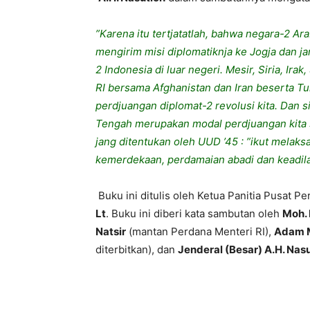
”Karena
itu
tertjatatlah
,
bahwa
negara-2
Ar
mengirim
misi
diplomatiknja
ke
Jogja
dan
ja
2 Indonesia
di
luar
negeri
.
Mesir
,
Siria
,
Irak
,
RI
bersama
Afghanistan
dan
Iran
beserta
Tu
perdjuangan
diplomat-2
revolusi
kita
. Dan
s
Tengah
merupakan
modal
perdjuangan
kita
jang
ditentukan
oleh
UUD
’45 :
”ikut
melaks
kemerdekaan
,
perdamaian
abadi
dan
keadil
Buku
ini
ditulis
oleh
Ketua
Panitia
Pusat
Pe
Lt
.
Buku
ini
diberi
kata
sambutan
oleh
Moh
.
Natsir
(
mantan
Perdana
Menteri
RI),
Adam
diterbitkan
),
dan
Jenderal
(
Besar
)
A.H
.
Nasu