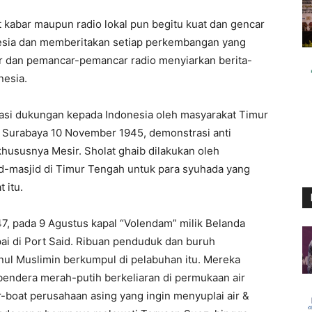
t
kabar
maupun
radio
lokal
pun
begitu
kuat
dan
gencar
esia
dan
memberitakan
setiap
perkembangan
yang
r
dan
pemancar-pemancar
radio
menyiarkan
berita-
nesia.
asi
dukungan
kepada
Indonesia
oleh
masyarakat
Timur
Surabaya 10 November 1945,
demonstrasi
anti
khususnya
Mesir
.
Sholat
ghaib
dilakukan
oleh
d-masjid
di
Timur
Tengah
untuk
para
syuhada
yang
t
itu
.
7,
pada
9
Agustus
kapal
“
Volendam
”
milik
Belanda
ai
di
Port Said.
Ribuan
penduduk
dan
buruh
nul
Muslimin
berkumpul
di
pelabuhan
itu
.
Mereka
bendera
merah-putih
berkeliaran
di
permukaan
air
r-boat
perusahaan
asing
yang
ingin
menyuplai
air &