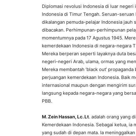
Diplomasi
revolusi
Indonesia
di
luar
negeri
Indonesia
di
Timur
Tengah
.
Seruan-seruan
dikalangan
pemuda-pelajar
Indonesia
jauh
dibacakan
.
Perhimpunan-perhimpunan
pela
momentumnya
pada
17
Agustus
1945.
Mere
kemerdekaan
Indonesia
di
negara-negara
T
Mereka
berperan
seperti
layaknya
duta
bes
negeri-negeri
Arab,
ulama
,
ormas
yang
men
Mereka
membantah
‘black out’ propaganda
perjuangan
kemerdekaan
Indonesia.
Baik
me
internasional
maupun
dengan
mengirim
sur
langsung
kepada
negara-negara
yang
bers
PBB
.
M.
Zein
Hassan,
Lc
. Lt
.
adalah
orang
yang
d
Kemerdekaan
Indonesia.
Sebagai
ketua
,
ia
yang
sudah
di
depan
mata
.
Ia
meninggalkan