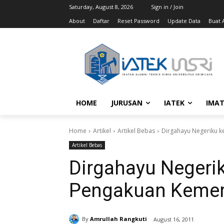
Saturday, August 8, 2026
Sign in / Join
About
Daftar
Reset Password
Update Data
Buat A
HOME
JURUSAN
IATEK
IMAT
Home
Artikel
Artikel Bebas
Dirgahayu Negeriku k
Artikel Bebas
Dirgahayu Negerik
Pengakuan Kemer
By
Amrullah Rangkuti
August 16, 2011