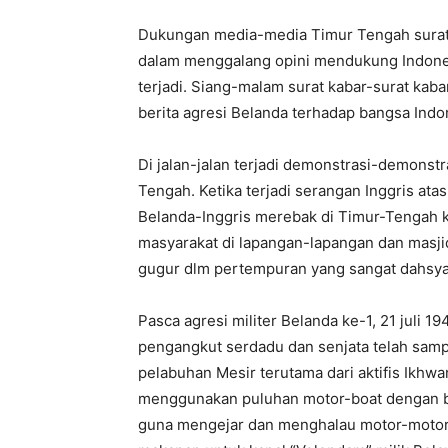
Dukungan
media-media
Timur
Tengah
sura
dalam
menggalang
opini
mendukung
Indon
terjadi
.
Siang-malam
surat
kabar-surat
kaba
berita
agresi
Belanda
terhadap
bangsa
Indo
Di
jalan-jalan
terjadi
demonstrasi-demonstr
Tengah
.
Ketika
terjadi
serangan
Inggris
atas
Belanda-Inggris
merebak
di
Timur-Tengah
masyarakat
di
lapangan-lapangan
dan
masji
gugur
dlm
pertempuran
yang
sangat
dahsya
Pasca
agresi
militer
Belanda
ke-1
, 21
juli
194
pengangkut
serdadu
dan
senjata
telah
samp
pelabuhan
Mesir
terutama
dari
aktifis
Ikhwa
menggunakan
puluhan
motor-boat
dengan
guna
mengejar
dan
menghalau
motor-moto