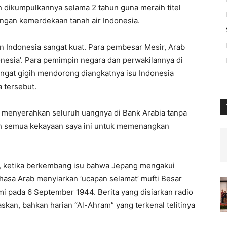
h
dikumpulkannya
selama
2
tahun
guna
meraih
titel
angan
kemerdekaan
tanah
air Indonesia.
n
Indonesia
sangat
kuat
. Para
pembesar
Mesir
, Arab
nesia’. Para
pemimpin
negara
dan
perwakilannya
di
ngat
gigih
mendorong
diangkatnya
isu
Indonesia
a
tersebut
.
)
menyerahkan
seluruh
uangnya
di
Bank Arabia
tanpa
h
semua
kekayaan
saya
ini
untuk
memenangkan
,
ketika
berkembang
isu
bahwa
Jepang
mengakui
hasa
Arab
menyiarkan
‘ucapan
selamat’
mufti
Besar
mi
pada
6 September 1944.
Berita
yang
disiarkan
radio
askan
,
bahkan
harian
“Al-Ahram”
yang
terkenal
telitinya