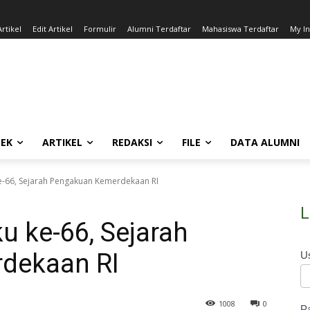
rtikel
Edit Artikel
Formulir
Alumni Terdaftar
Mahasiswa Terdaftar
My I
EK
ARTIKEL
REDAKSI
FILE
DATA ALUMNI
e-66, Sejarah Pengakuan Kemerdekaan RI
L
u ke-66, Sejarah
dekaan RI
U
1008
0
P