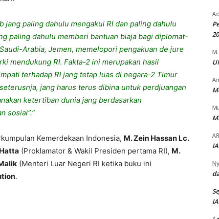
Ad
ab
jang
paling
dahulu
mengakui
RI
dan
paling
dahulu
Pe
2
ng
paling
dahulu
memberi
bantuan
biaja
bagi
diplomat-
 Saudi-Arabia,
Jemen
,
memelopori
pengakuan
de
jure
M.
rki
mendukung
RI.
Fakta-2
ini
merupakan
hasil
UN
impati
terhadap
RI
jang
tetap
luas
di
negara-2
Timur
Am
seterusnja
,
jang
harus
terus
dibina
untuk
perdjuangan
Me
anakan
ketertiban
dunia
jang
berdasarkan
M
an
sosial”.”
Me
AR
rkumpulan
Kemerdekaan
Indonesia,
M.
Zein
Hassan
Lc
.
IA
Hatta
(
Proklamator
&
Wakil
Presiden
pertama
RI),
M.
Malik
(
Menteri
Luar
Negeri
RI
ketika
buku
ini
Ny
da
tion
.
Se
IA