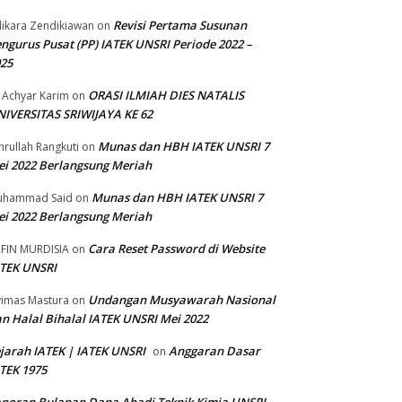
Revisi Pertama Susunan
ikara Zendikiawan
on
ngurus Pusat (PP) IATEK UNSRI Periode 2022 –
025
ORASI ILMIAH DIES NATALIS
 Achyar Karim
on
IVERSITAS SRIWIJAYA KE 62
Munas dan HBH IATEK UNSRI 7
rullah Rangkuti
on
i 2022 Berlangsung Meriah
Munas dan HBH IATEK UNSRI 7
uhammad Said
on
i 2022 Berlangsung Meriah
Cara Reset Password di Website
FIN MURDISIA
on
TEK UNSRI
Undangan Musyawarah Nasional
imas Mastura
on
n Halal Bihalal IATEK UNSRI Mei 2022
jarah IATEK | IATEK UNSRI
Anggaran Dasar
on
TEK 1975