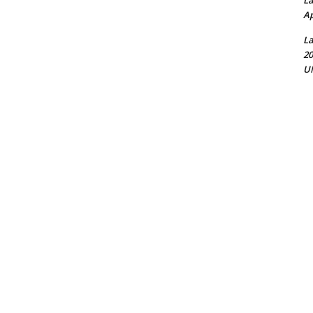
La
Ap
La
20
UN