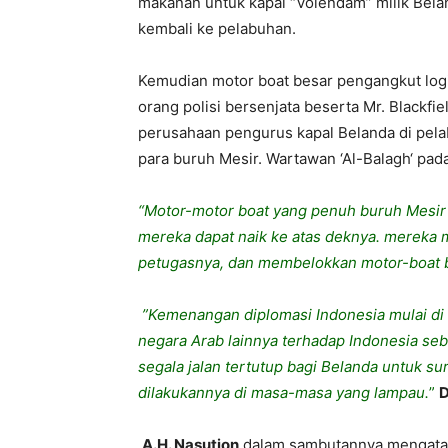
makanan
untuk
kapal
“
Volendam
”
milik
Bela
kembali
ke
pelabuhan
.
Kemudian
motor boat
besar
pengangkut
log
orang
polisi
bersenjata
beserta
Mr.
Blackfie
perusahaan
pengurus
kapal
Belanda
di
pel
para
buruh
Mesir
.
Wartawan
‘
Al-Balagh
‘
pad
“Motor-motor boat yang
penuh
buruh
Mesir
mereka
dapat
naik
ke
atas
deknya
.
mereka
petugasnya
,
dan
membelokkan
motor-boat
”Kemenangan
diplomasi
Indonesia
mulai
di
negara
Arab
lainnya
terhadap
Indonesia
seb
segala
jalan
tertutup
bagi
Belanda
untuk
su
dilakukannya
di
masa-masa
yang
lampau.
”
D
A.H
.
Nasution
dalam
sambutannya
mengata