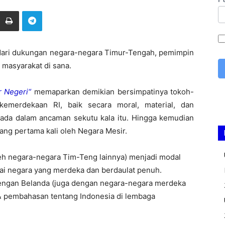
ari
dukungan
negara-negara
Timur-Tengah
,
pemimpin
masyarakat
di
sana
.
r
Negeri
“
memaparkan
demikian
bersimpatinya
tokoh-
kemerdekaan
RI,
baik
secara
moral, material,
dan
rada
dalam
ancaman
sekutu
kala
itu
.
Hingga
kemudian
yang
pertama
kali
oleh
Negara
Mesir
.
eh
negara-negara
Tim-Teng
lainnya
)
menjadi
modal
ai
negara
yang
merdeka
dan
berdaulat
penuh
.
engan
Belanda
(
juga
dengan
negara-negara
merdeka
&
pembahasan
tentang
Indonesia
di
lembaga