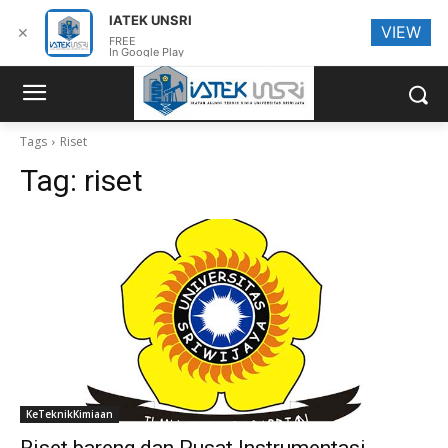
IATEK UNSRI
VIEW
✕
FREE
In Google Play
Tags
Riset
Tag:
riset
KeTeknikKimiaan