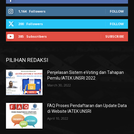
1,164
Followers
FOLLOW
200
Followers
FOLLOW
385
Subscribers
SUBSCRIBE
PILIHAN REDAKSI
Penjelasan Sistem eVoting dan Tahapan
Pemilu IATEK UNSRI 2022
March 30, 2022
FAQ Proses Pendaftaran dan Update Data
di Website IATEK UNSRI
April 10, 2022