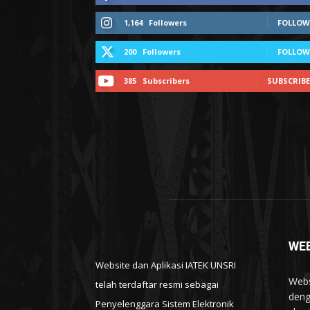
1,164
Followers
FOLLOW
200
Followers
FOLLOW
385
Subscribers
SUBSCRIBE
WEB
Website dan Aplikasi IATEK UNSRI
Webs
telah terdaftar resmi sebagai
deng
Penyelenggara Sistem Elektronik