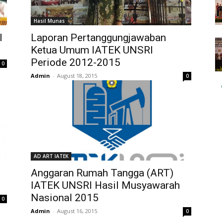
Hasil Munas
l
Laporan Pertanggungjawaban
Ketua Umum IATEK UNSRI
Periode 2012-2015
0
Admin
-
August 18, 2015
0
AD ART IATEK
Anggaran Rumah Tangga (ART)
IATEK UNSRI Hasil Musyawarah
Nasional 2015
0
Admin
-
August 16, 2015
0