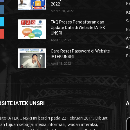
K
2022
March 30, 2022
K
S
FAQ Proses Pendaftaran dan
Update Data di Website IATEK
Ke
UNSRI
Ar
April 10, 2022
A
Cara Reset Password di Website
P
IATEK UNSRI
April 13, 2022
SITE IATEK UNSRI
A
ite IATEK UNSRI ini berdiri pada 22 Februari 2011. Dibuat
an tujuan sebagai media informasi, wadah interaksi,