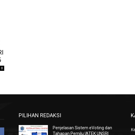
RI
5
0
PILIHAN REDAKSI
K
Penjelasan Sistem eVoting dan
K
Tahapan Pemilu IATEK UNSRI