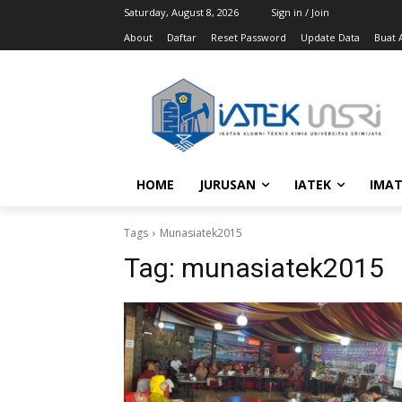
Saturday, August 8, 2026
Sign in / Join
About
Daftar
Reset Password
Update Data
Buat A
HOME
JURUSAN
IATEK
IMAT
Tags
Munasiatek2015
Tag:
munasiatek2015