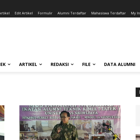
rtikel
Edit Artikel
Formulir
Alumni Terdaftar
Mahasiswa Terdaftar
My I
EK
ARTIKEL
REDAKSI
FILE
DATA ALUMNI