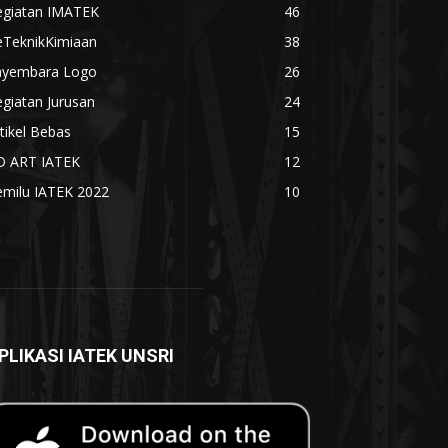
egiatan IMATEK
46
eTeknikKimiaan
38
ayembara Logo
26
giatan Jurusan
24
tikel Bebas
15
D ART IATEK
12
emilu IATEK 2022
10
PLIKASI IATEK UNSRI