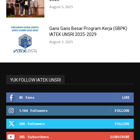
August 5, 2025
Garis Garis Besar Program Kerja (GBPK)
IATEK UNSRI 2025-2029
August 3, 2025
YUK FOLLOW IATEK UNSRI
85
Fans
LIKE
1,164
Followers
FOLLOW
200
Followers
FOLLOW
385
Subscribers
SUBSCRIBE