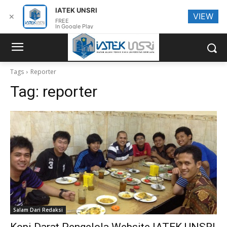
IATEK UNSRI
VIEW
✕
FREE
In Google Play
Tags
Reporter
Tag:
reporter
Salam Dari Redaksi