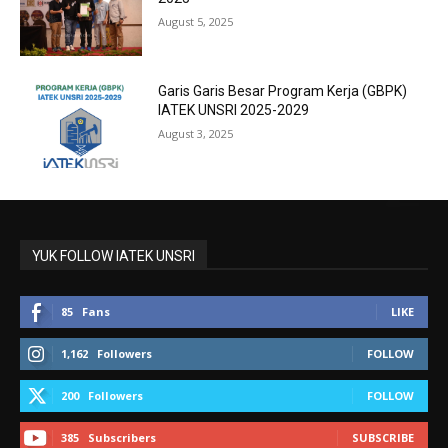
August 5, 2025
Garis Garis Besar Program Kerja (GBPK)
IATEK UNSRI 2025-2029
August 3, 2025
YUK FOLLOW IATEK UNSRI
85
Fans
LIKE
1,162
Followers
FOLLOW
200
Followers
FOLLOW
385
Subscribers
SUBSCRIBE