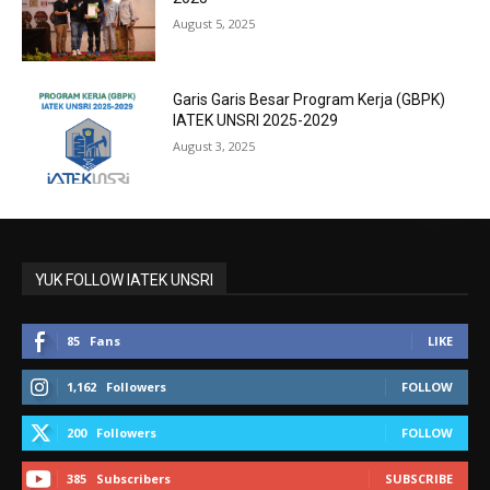
August 5, 2025
Garis Garis Besar Program Kerja (GBPK)
IATEK UNSRI 2025-2029
August 3, 2025
YUK FOLLOW IATEK UNSRI
85
Fans
LIKE
1,162
Followers
FOLLOW
200
Followers
FOLLOW
385
Subscribers
SUBSCRIBE