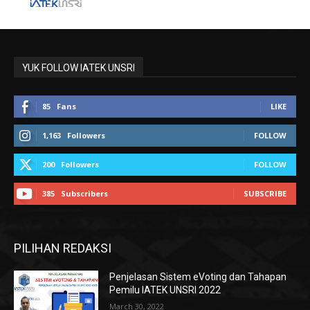
YUK FOLLOW IATEK UNSRI
85
Fans
LIKE
1,163
Followers
FOLLOW
200
Followers
FOLLOW
385
Subscribers
SUBSCRIBE
PILIHAN REDAKSI
Penjelasan Sistem eVoting dan Tahapan
Pemilu IATEK UNSRI 2022
March 30, 2022