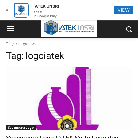
IATEK UNSRI
VIEW
✕
FREE
In Google Play
Tags
Logoiatek
Tag:
logoiatek
Sayembara Logo