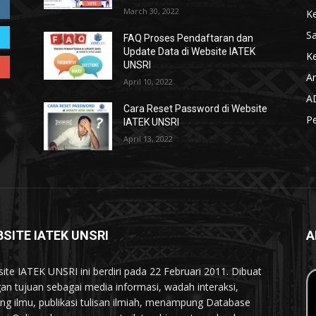
March 30, 2022
K
S
FAQ Proses Pendaftaran dan
Update Data di Website IATEK
Ke
UNSRI
Ar
April 10, 2022
A
Cara Reset Password di Website
P
IATEK UNSRI
April 13, 2022
SITE IATEK UNSRI
A
ite IATEK UNSRI ini berdiri pada 22 Februari 2011. Dibuat
an tujuan sebagai media informasi, wadah interaksi,
ing ilmu, publikasi tulisan ilmiah, menampung Database