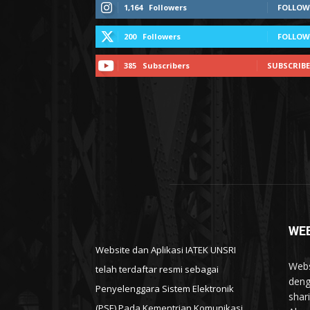
1,164
Followers
FOLLOW
200
Followers
FOLLOW
385
Subscribers
SUBSCRIBE
WEB
Website dan Aplikasi IATEK UNSRI
Webs
telah terdaftar resmi sebagai
deng
Penyelenggara Sistem Elektronik
shar
(PSE) Pada Kementrian Komunikasi