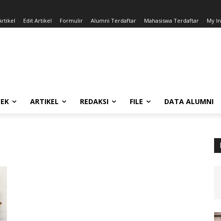
rtikel
Edit Artikel
Formulir
Alumni Terdaftar
Mahasiswa Terdaftar
My I
EK
ARTIKEL
REDAKSI
FILE
DATA ALUMNI