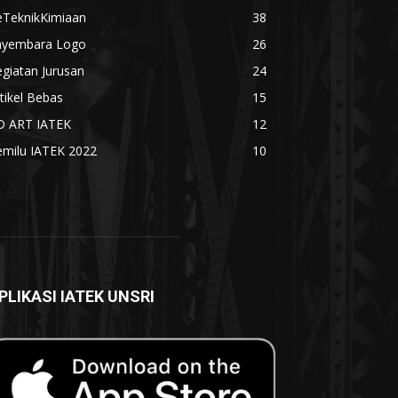
eTeknikKimiaan
38
ayembara Logo
26
giatan Jurusan
24
tikel Bebas
15
D ART IATEK
12
emilu IATEK 2022
10
PLIKASI IATEK UNSRI