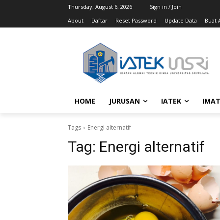
Thursday, August 6, 2026
Sign in / Join
About
Daftar
Reset Password
Update Data
Buat A
HOME
JURUSAN
IATEK
IMAT
Tags
Energi alternatif
Tag:
Energi alternatif