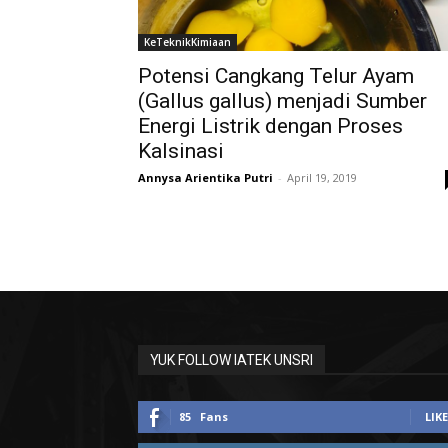
KeTeknikKimiaan
Potensi Cangkang Telur Ayam
(Gallus gallus) menjadi Sumber
Energi Listrik dengan Proses
Kalsinasi
Annysa Arientika Putri
-
April 19, 2019
YUK FOLLOW IATEK UNSRI
85
Fans
LIKE