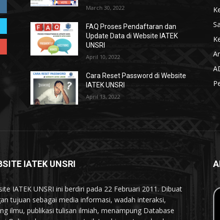
March 30, 2022
K
S
FAQ Proses Pendaftaran dan
Update Data di Website IATEK
Ke
UNSRI
Ar
April 10, 2022
A
Cara Reset Password di Website
P
IATEK UNSRI
April 13, 2022
SITE IATEK UNSRI
A
ite IATEK UNSRI ini berdiri pada 22 Februari 2011. Dibuat
an tujuan sebagai media informasi, wadah interaksi,
ing ilmu, publikasi tulisan ilmiah, menampung Database