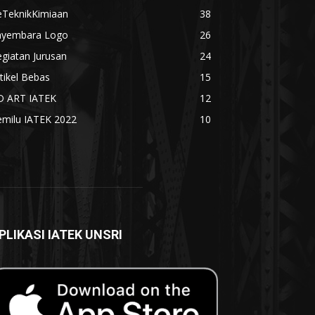
eTeknikKimiaan
38
ayembara Logo
26
giatan Jurusan
24
tikel Bebas
15
D ART IATEK
12
emilu IATEK 2022
10
PLIKASI IATEK UNSRI