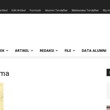
rtikel
Edit Artikel
Formulir
Alumni Terdaftar
Mahasiswa Terdaftar
My I
EK
ARTIKEL
REDAKSI
FILE
DATA ALUMNI
ama