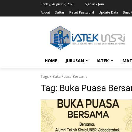
Friday, August 7, 2026
Sign in / Join
About
Daftar
Reset Password
Update Data
Buat A
HOME
JURUSAN
IATEK
IMAT
Tags
Buka Puasa Bersama
Tag:
Buka Puasa Bers