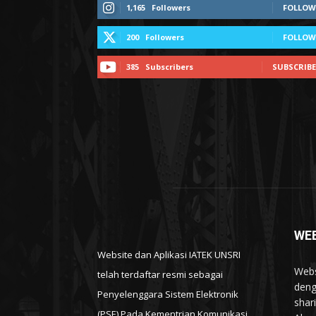
1,165
Followers
FOLLOW
200
Followers
FOLLOW
385
Subscribers
SUBSCRIBE
WEB
Website dan Aplikasi IATEK UNSRI
Webs
telah terdaftar resmi sebagai
deng
Penyelenggara Sistem Elektronik
shar
(PSE) Pada Kementrian Komunikasi