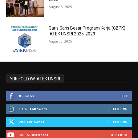
August 5, 2025
Garis Garis Besar Program Kerja (GBPK)
IATEK UNSRI 2025-2029
August 3, 2025
YUK FOLLOW IATEK UNSRI
85
Fans
LIKE
1,165
Followers
FOLLOW
200
Followers
FOLLOW
385
Subscribers
SUBSCRIBE