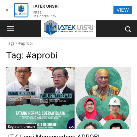
IATEK UNSRI
VIEW
✕
FREE
In Google Play
Tags
#aprobi
Tag:
#aprobi
Kegiatan Jurusan