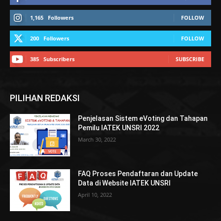
1,165
Followers
FOLLOW
200
Followers
FOLLOW
385
Subscribers
SUBSCRIBE
PILIHAN REDAKSI
Penjelasan Sistem eVoting dan Tahapan
Pemilu IATEK UNSRI 2022
March 30, 2022
FAQ Proses Pendaftaran dan Update
Data di Website IATEK UNSRI
April 10, 2022