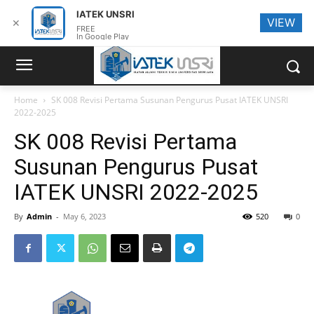
IATEK UNSRI
VIEW
✕
FREE
In Google Play
Home
SK 008 Revisi Pertama Susunan Pengurus Pusat IATEK UNSRI
2022-2025
SK 008 Revisi Pertama
Susunan Pengurus Pusat
IATEK UNSRI 2022-2025
By
Admin
-
May 6, 2023
520
0