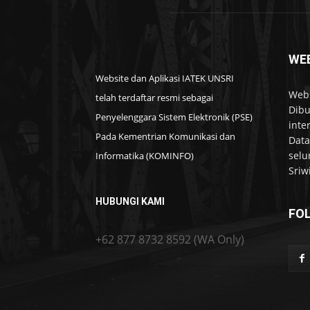
WEB
Website dan Aplikasi IATEK UNSRI
Webs
telah terdaftar resmi sebagai
Dibu
Penyelenggara Sistem Elektronik (PSE)
inte
Pada Kementrian Komunikasi dan
Data
selu
Informatika (KOMINFO)
Sriw
HUBUNGI KAMI
FO
+62 877 8732 8592 (WA Only)