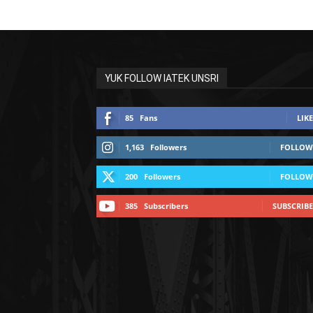
YUK FOLLOW IATEK UNSRI
85
Fans
LIKE
1,163
Followers
FOLLOW
200
Followers
FOLLOW
385
Subscribers
SUBSCRIBE