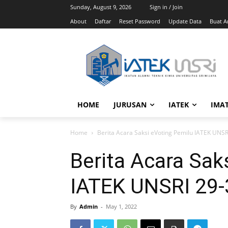
Sunday, August 9, 2026
Sign in / Join
About
Daftar
Reset Password
Update Data
Buat Ar
HOME
JURUSAN
IATEK
IMA
Home
Berita Acara Saksi eVoting Pemilu IATEK UNSR
Berita Acara Sak
IATEK UNSRI 29-
By
Admin
-
May 1, 2022