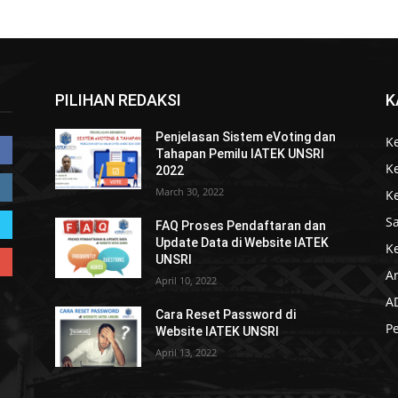
PILIHAN REDAKSI
K
Penjelasan Sistem eVoting dan
K
Tahapan Pemilu IATEK UNSRI
K
2022
March 30, 2022
K
S
FAQ Proses Pendaftaran dan
Update Data di Website IATEK
K
UNSRI
Ar
April 10, 2022
A
Cara Reset Password di
P
Website IATEK UNSRI
April 13, 2022