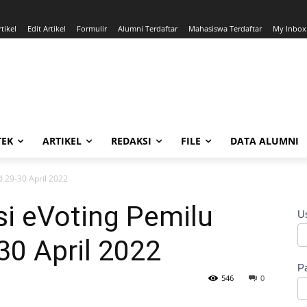
tikel
Edit Artikel
Formulir
Alumni Terdaftar
Mahasiswa Terdaftar
My Inbox
TEK
ARTIKEL
REDAKSI
FILE
DATA ALUMNI
I 29-30 April 2022
si eVoting Pemilu
U
30 April 2022
P
546
0