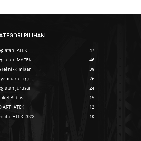
ATEGORI PILIHAN
egiatan IATEK
47
egiatan IMATEK
46
eTeknikKimiaan
38
ayembara Logo
26
egiatan Jurusan
24
tikel Bebas
15
D ART IATEK
12
emilu IATEK 2022
10