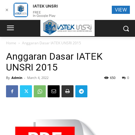
IATEK UNSRI
VIEW
✕
FREE
In Google Play
Home
Anggaran Dasar IATEK UNSRI 2015
Anggaran Dasar IATEK
UNSRI 2015
By
Admin
-
March 4, 2022
650
0