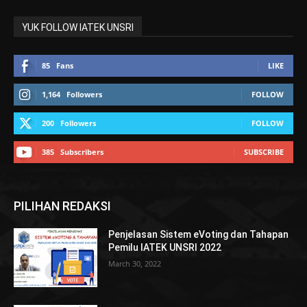
YUK FOLLOW IATEK UNSRI
85
Fans
LIKE
1,164
Followers
FOLLOW
200
Followers
FOLLOW
385
Subscribers
SUBSCRIBE
PILIHAN REDAKSI
Penjelasan Sistem eVoting dan Tahapan
Pemilu IATEK UNSRI 2022
March 30, 2022