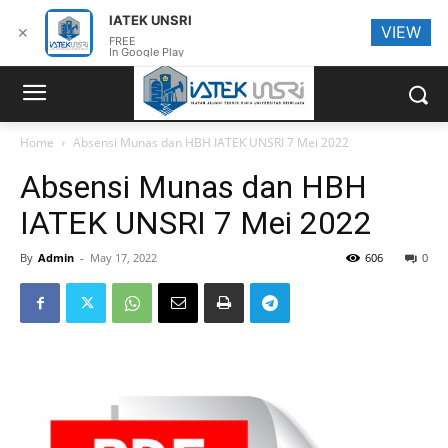
IATEK UNSRI
VIEW
✕
FREE
In Google Play
Home
Absensi Munas dan HBH IATEK UNSRI 7 Mei 2022
Absensi Munas dan HBH
IATEK UNSRI 7 Mei 2022
By
Admin
-
May 17, 2022
606
0