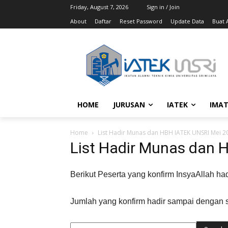
Friday, August 7, 2026
Sign in / Join
About
Daftar
Reset Password
Update Data
Buat A
HOME
JURUSAN
IATEK
IMAT
Home
List Hadir Munas dan HBH IATEK UNSRI Mei 2
List Hadir Munas dan 
Berikut Peserta yang konfirm InsyaAllah 
Jumlah yang konfirm hadir sampai dengan sa