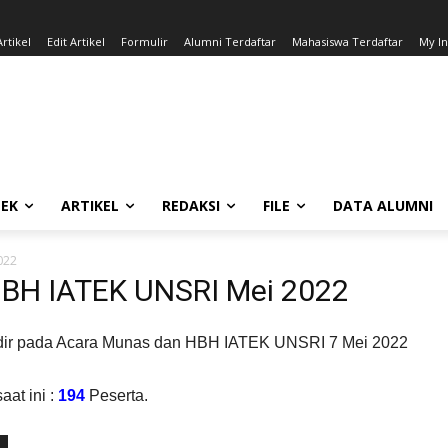
rtikel
Edit Artikel
Formulir
Alumni Terdaftar
Mahasiswa Terdaftar
My I
EK
ARTIKEL
REDAKSI
FILE
DATA ALUMNI
022
HBH IATEK UNSRI Mei 2022
hadir pada Acara Munas dan HBH IATEK UNSRI 7 Mei 2022
at ini :
194
Peserta.