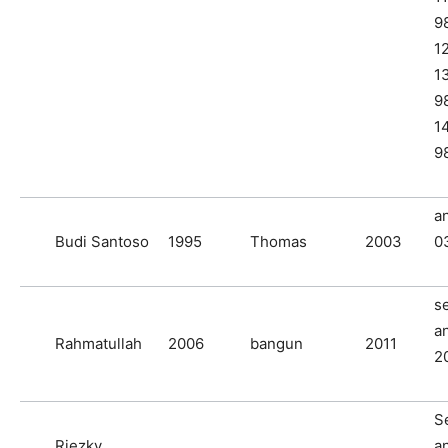
9
1
1
9
1
9
a
Budi Santoso
1995
Thomas
2003
0
s
a
Rahmatullah
2006
bangun
2011
2
S
Riezky
a