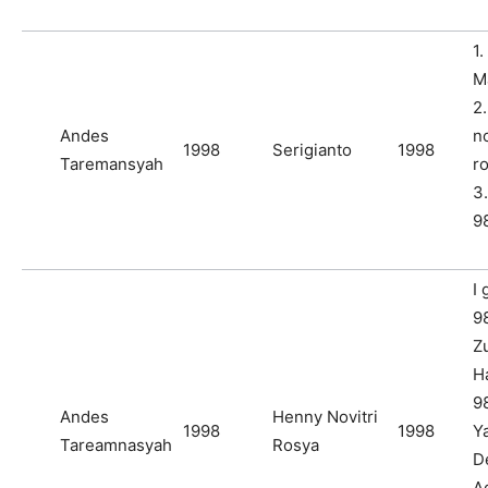
1
M
2
Andes
no
1998
Serigianto
1998
Taremansyah
r
3
9
I 
9
Z
Ha
9
Andes
Henny Novitri
1998
1998
Y
Tareamnasyah
Rosya
D
A