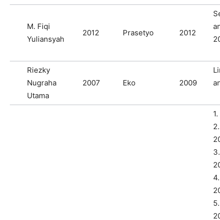
S
M. Fiqi
a
2012
Prasetyo
2012
Yuliansyah
2
Riezky
Li
Nugraha
2007
Eko
2009
a
Utama
1.
2
2
3
2
4
2
5
2