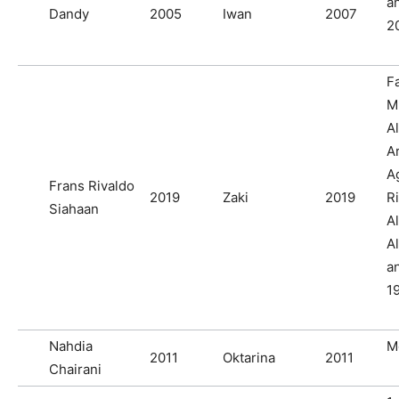
a
Dandy
2005
Iwan
2007
2
F
M
Al
Ar
A
Frans Rivaldo
2019
Zaki
2019
Ri
Siahaan
A
Al
a
1
Nahdia
M
2011
Oktarina
2011
Chairani