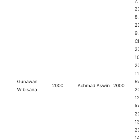
7.
2
8
2
9.
C
2
10
2
11
Gunawan
R
2000
Achmad Aswin
2000
Wibisana
2
12
I
2
13
2
1