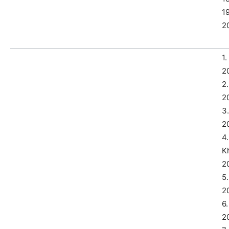
19
20
1.
2
2.
2
3
2
4.
K
2
5.
2
6.
2