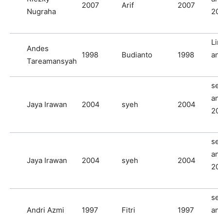
2007
Arif
2007
Nugraha
2
Li
Andes
1998
Budianto
1998
a
Tareamansyah
s
a
Jaya Irawan
2004
syeh
2004
2
s
a
Jaya Irawan
2004
syeh
2004
2
s
Andri Azmi
1997
Fitri
1997
a