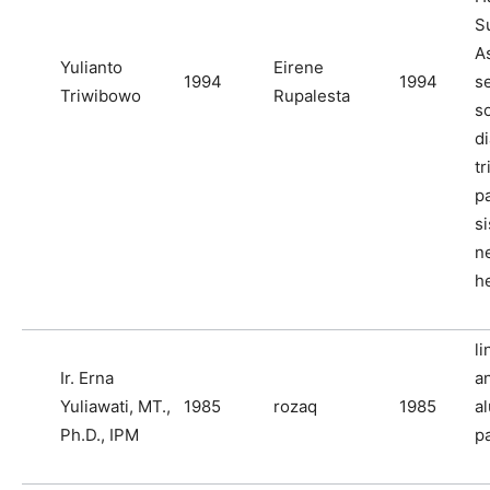
S
As
Yulianto
Eirene
1994
1994
se
Triwibowo
Rupalesta
s
d
tr
p
si
n
h
li
Ir. Erna
a
Yuliawati, MT.,
1985
rozaq
1985
a
Ph.D., IPM
p