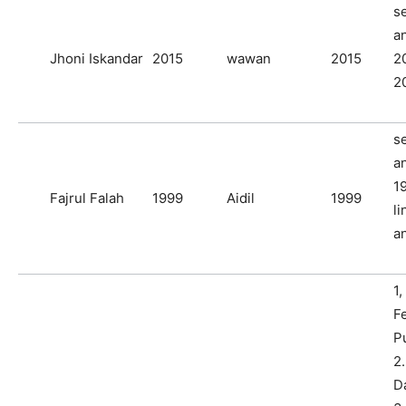
s
a
Jhoni Iskandar
2015
wawan
2015
2
2
s
a
1
Fajrul Falah
1999
Aidil
1999
li
a
1,
F
P
2.
D