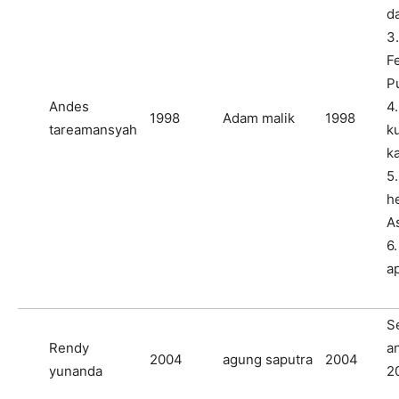
d
3.
F
P
Andes
4
1998
Adam malik
1998
tareamansyah
k
k
5.
he
As
6.
ap
S
Rendy
a
2004
agung saputra
2004
yunanda
2