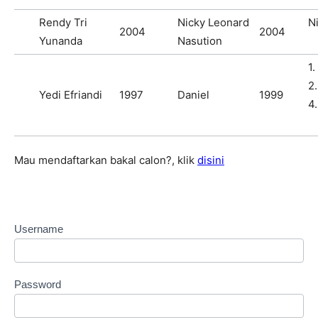
Rendy Tri
Nicky Leonard
N
2004
2004
Yunanda
Nasution
1.
2.
Yedi Efriandi
1997
Daniel
1999
4.
Mau mendaftarkan bakal calon?, klik
disini
Username
Password