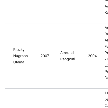
A
K
A
R
A
F
Riezky
Amrullah
P
Nugraha
2007
2004
Rangkuti
Z
Utama
E
P
D
1.
b
2.