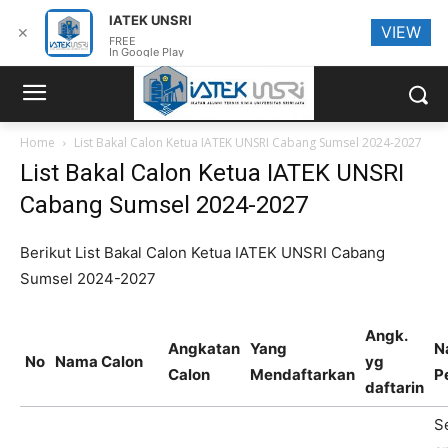
IATEK UNSRI
VIEW
✕
FREE
In Google Play
Home
List Bakal Calon Ketua IATEK UNSRI Cabang Sumsel 2024-2027
List Bakal Calon Ketua IATEK UNSRI
Cabang Sumsel 2024-2027
Berikut List Bakal Calon Ketua IATEK UNSRI Cabang
Sumsel 2024-2027
Angk.
Angkatan
Yang
N
No
Nama Calon
yg
Calon
Mendaftarkan
P
daftarin
S