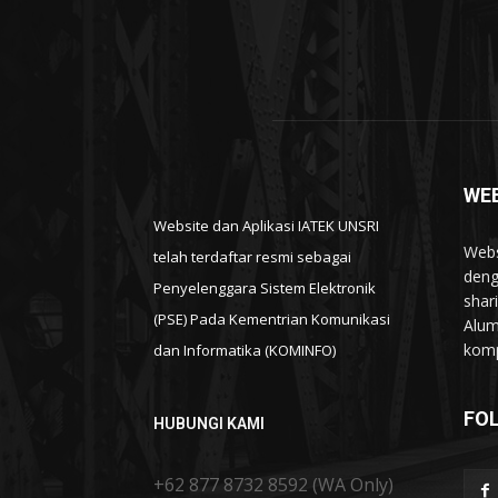
WEB
Website dan Aplikasi IATEK UNSRI
Webs
telah terdaftar resmi sebagai
deng
Penyelenggara Sistem Elektronik
shar
(PSE) Pada Kementrian Komunikasi
Alum
komp
dan Informatika (KOMINFO)
FO
HUBUNGI KAMI
+62 877 8732 8592 (WA Only)