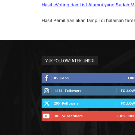
Hasil eVoting dan List Alumni yang Sudah M
Hasil Pemilihan akan tampil di halaman ter
YUK FOLLOW IATEK UNSRI
85
Fans
LIKE
1,164
Followers
FOLLOW
200
Followers
FOLLOW
385
Subscribers
SUBSCRIBE