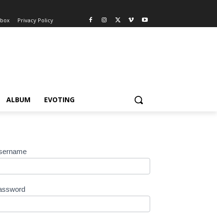
nbox
Privacy Policy
ALBUM
EVOTING
sername
assword