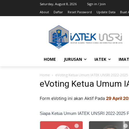
Saturday, August 8, 2026
Sign in / Join
About
Daftar
Reset Password
Update Data
Buat A
HOME
JURUSAN
IATEK
IMAT
Home
eVoting Ketua Umum IATEK UNSRI 2022-2025
eVoting Ketua Umum I
Form eVoting ini akan Aktif Pada
29 April 2
Evoting
Siapa Ketua Umum IATEK UNSRI 2022-2025 P
Ketua
Umum