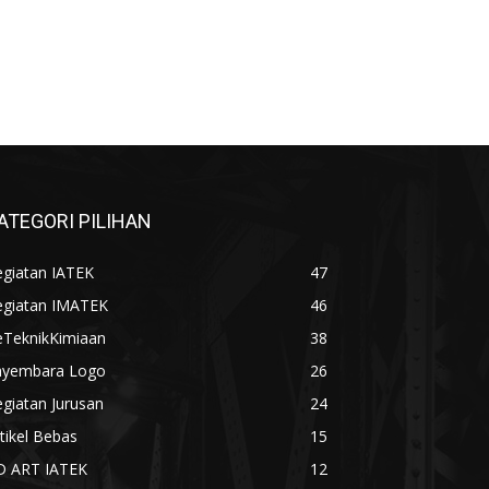
ATEGORI PILIHAN
egiatan IATEK
47
egiatan IMATEK
46
eTeknikKimiaan
38
ayembara Logo
26
giatan Jurusan
24
tikel Bebas
15
D ART IATEK
12