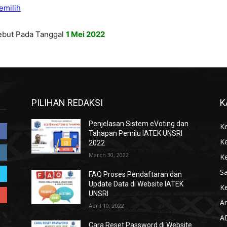
emilih
sebut Pada Tanggal
1 Mei 2022
PILIHAN REDAKSI
K
Penjelasan Sistem eVoting dan
K
Tahapan Pemilu IATEK UNSRI
K
2022
March 30, 2022
K
S
FAQ Proses Pendaftaran dan
Update Data di Website IATEK
Ke
UNSRI
Ar
April 10, 2022
A
Cara Reset Password di Website