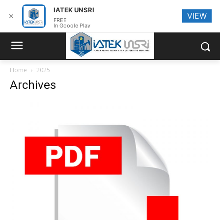
IATEK UNSRI
VIEW
✕
FREE
In Google Play
Home
2025
Archives