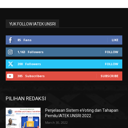
YUK FOLLOW IATEK UNSRI
85
Fans
LIKE
1,163
Followers
FOLLOW
200
Followers
FOLLOW
385
Subscribers
SUBSCRIBE
PILIHAN REDAKSI
Penjelasan Sistem eVoting dan Tahapan
Pemilu IATEK UNSRI 2022
March 30, 2022