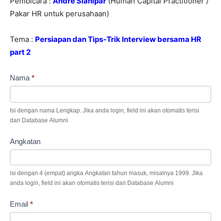
Pembicara :
Andre Sianipar
(Human Capital Practitioner /
Pakar HR untuk perusahaan)
Tema :
Persiapan dan Tips-Trik Interview bersama HR
part 2
Mini
Nama
*
Workshop
IATEK
Isi dengan nama Lengkap. Jika anda login, field ini akan otomatis terisi
UNSRI
dari Database Alumni
Angkatan
isi dengan 4 (empat) angka Angkatan tahun masuk, misalnya 1999. Jika
anda login, field ini akan otomatis terisi dari Database Alumni
Email
*